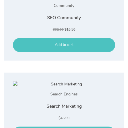
Community
SEO Community
Original
Current
$
32.99
$
16.50
price
price
was:
is:
Add to cart
$32.99.
$16.50.
Search Engines
Search Marketing
$
45.99