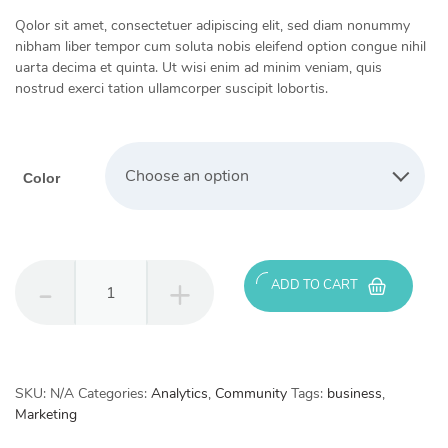
Qolor sit amet, consectetuer adipiscing elit, sed diam nonummy
nibham liber tempor cum soluta nobis eleifend option congue nihil
uarta decima et quinta. Ut wisi enim ad minim veniam, quis
nostrud exerci tation ullamcorper suscipit lobortis.
Choose an option
Color
Business
ADD TO CART
plan
quantity
SKU:
N/A
Categories:
Analytics
,
Community
Tags:
business
,
Marketing